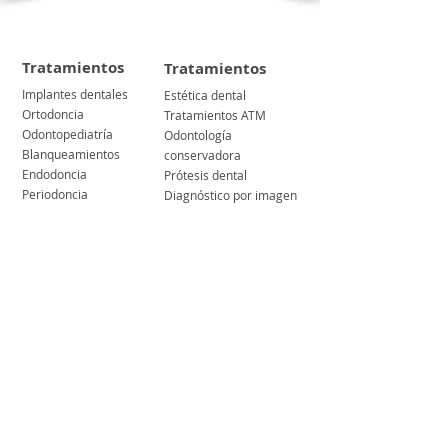
Tratamientos
Tratamientos
Implantes dentales
Estética dental
Ortodoncia
Tratamientos ATM
Odontopediatría
Odontología
Blanqueamientos
conservadora
Endodoncia
Prótesis dental
Periodoncia
Diagnóstico por imagen
Cirugía Maxilofacial
Férulas dentales
Mútuas
Vídeos
Blog
Blanqueamiento dental
Testimonio 1
La Clínica
Testimonio 2
Testimonio 3
Nuestra clínica
Testimonio 4
Contacto
Política de privacidad
Política de cookies